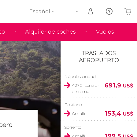
Español
to
Alquiler de coches
Vuelos
Tu carrito está vacío
TRASLADOS
AEROPUERTO
Nápoles ciudad
691,9
4270_centro-
US$
de-roma
Positano
153,4
Amalfi
US$
 pero
Sorrento
199,5
Amalfi
US$