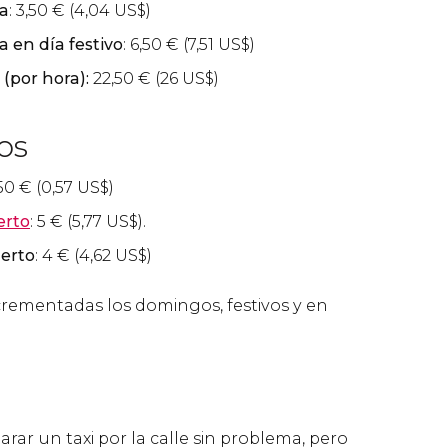
a
: 3,50
€
(4,04
US$
)
 en día festivo
: 6,50
€
(7,51
US$
)
(por hora):
22,50
€
(26
US$
)
os
,50
€
(0,57
US$
)
erto
: 5
€
(5,77
US$
).
uerto
: 4
€
(4,62
US$
)
ncrementadas los domingos, festivos y en
rar un taxi por la calle sin problema, pero