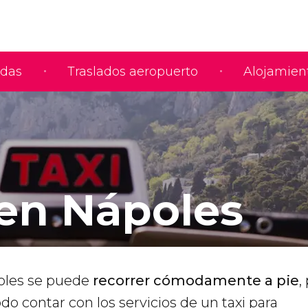
adas
Traslados aeropuerto
Alojamien
 en Nápoles
oles se puede
recorrer cómodamente a pie
,
o contar con los servicios de un taxi para