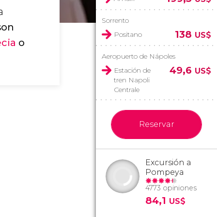
a
Sorrento
son
138
Positano
US$
cia
o
Aeropuerto de Nápoles
49,6
Estación de
US$
tren Napoli
Centrale
Reservar
Excursión a
Pompeya
4773 opiniones
84,1
US$