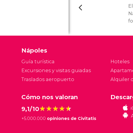
E
N
f
pr
m
m
Nápoles
S
os
Guía turística
Hoteles
vi
Excursiones y visitas guiadas
Apartam
c
Traslados aeropuerto
Alquiler 
Cómo nos valoran
Descar
★★★★★
★★★★★
9,1/10
+
5.000.000
opiniones de Civitatis