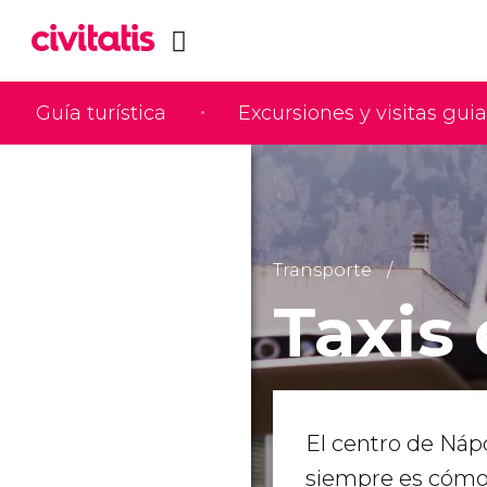
Guía turística
Excursiones y visitas gui
Transporte
Taxis
El centro de Náp
siempre es cómod