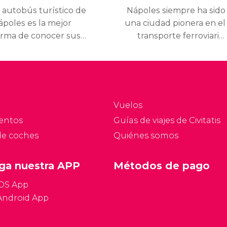
l autobús turístico de
Nápoles siempre ha sido
ápoles es la mejor
una ciudad pionera en el
orma de conocer sus
transporte ferroviario,
incipales
inaugurando su primer
onumentos de un
metro en 1903, cuenta
odo cómodo y sencillo.
con algunas de las
u techo descapotable
paradas más bellas de
 permitirá disfrutar de
Europa, todas ellas
Vuelos
stas panorámicas de la
forman la famosa "Línea
entos
Guías de viajes de Civitatis
iudad.
del Arte".
de coches
Quiénes somos
ga nuestra APP
Métodos de pago
iOS App
Android App