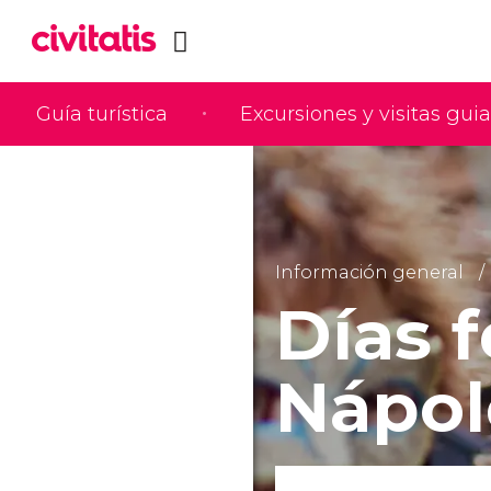
Guía turística
Excursiones y visitas gui
Información general
Días f
Nápol