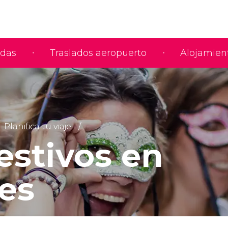
adas
Traslados aeropuerto
Alojamien
Planifica tu viaje
estivos en
es