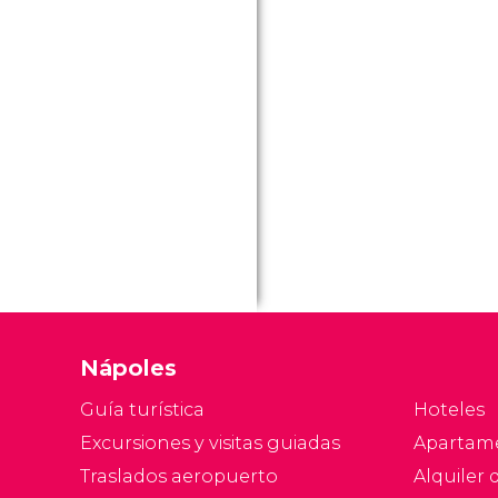
Nápoles
Guía turística
Hoteles
Excursiones y visitas guiadas
Apartam
Traslados aeropuerto
Alquiler 