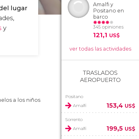
Amalfi y
 del lugar
Positano en
barco
ades,
s
y
345 opiniones
121,1
US$
ver todas las actividades
TRASLADOS
AEROPUERTO
Positano
melos a los niños
153,4
Amalfi
US$
Sorrento
199,5
Amalfi
US$