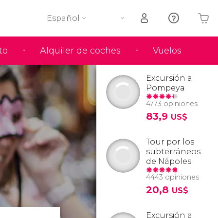
Español
to
Alquiler de coches
Vuelos
Tu carrito está vacío
Excursión a
Pompeya
4773 opiniones
83,9
US$
Tour por los
subterráneos
de Nápoles
4443 opiniones
20,8
US$
Excursión a