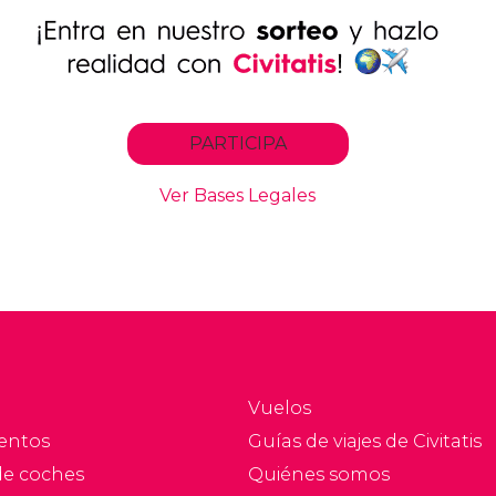
Vuelos
entos
Guías de viajes de Civitatis
de coches
Quiénes somos