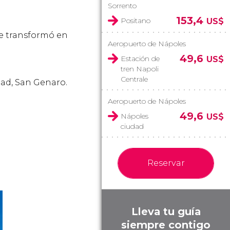
Sorrento
153,4
Positano
US$
se transformó en
Aeropuerto de Nápoles
49,6
Estación de
US$
tren Napoli
Centrale
dad, San Genaro.
Aeropuerto de Nápoles
49,6
Nápoles
US$
ciudad
Reservar
Lleva tu guía
siempre contigo