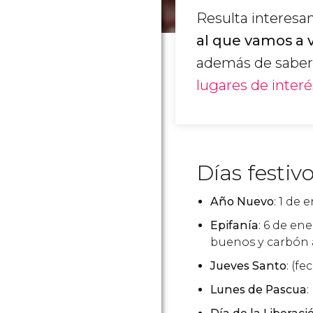
Resulta interesa
al que vamos a v
además de saber 
lugares de interé
Días festiv
Año Nuevo
: 1 de 
Epifanía
: 6 de en
buenos y carbón a
Jueves Santo
: (fe
Lunes de Pascua
: