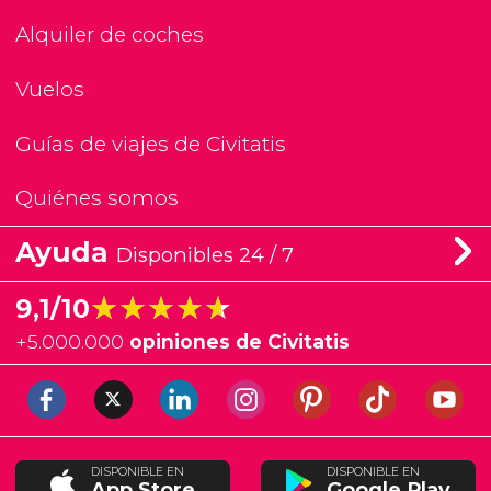
Alquiler de coches
Vuelos
Guías de viajes de Civitatis
Quiénes somos
Ayuda
Disponibles 24 / 7
★★★★★
★★★★★
9,1/10
+
5.000.000
opiniones de Civitatis
DISPONIBLE EN
DISPONIBLE EN
App Store
Google Play