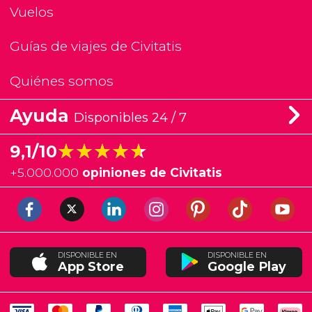
Vuelos
Guías de viajes de Civitatis
Quiénes somos
Ayuda
Disponibles 24 / 7
★★★★★
★★★★★
9,1/10
+
5.000.000
opiniones de Civitatis
DISPONIBLE EN
DISPONIBLE EN
App Store
Google Play