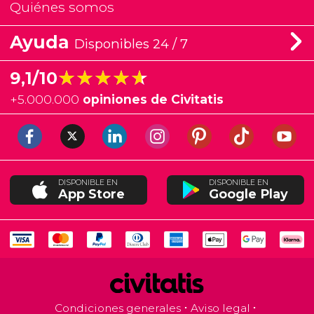
Quiénes somos
Ayuda
Disponibles 24 / 7
★★★★★
★★★★★
9,1/10
+
5.000.000
opiniones de Civitatis
DISPONIBLE EN
DISPONIBLE EN
App Store
Google Play
Condiciones generales
Aviso legal