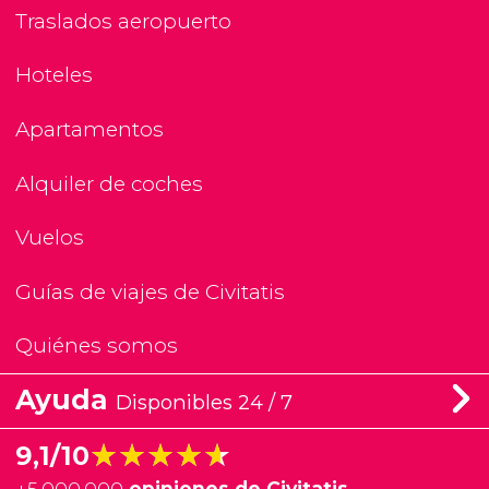
Traslados aeropuerto
Hoteles
Apartamentos
Alquiler de coches
Vuelos
Guías de viajes de Civitatis
Quiénes somos
Ayuda
Disponibles 24 / 7
★★★★★
★★★★★
9,1/10
+
5.000.000
opiniones de Civitatis