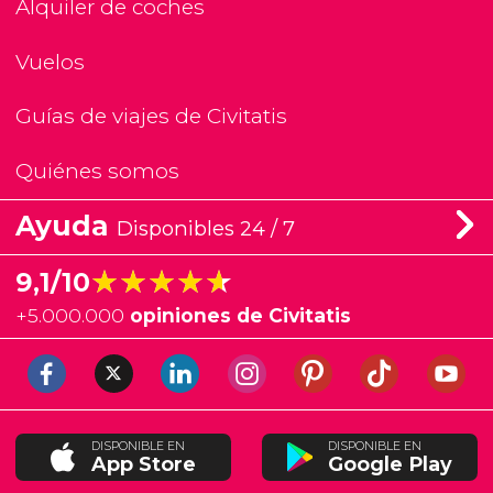
Alquiler de coches
Vuelos
Guías de viajes de Civitatis
Quiénes somos
Ayuda
Disponibles 24 / 7
★★★★★
★★★★★
9,1/10
+
5.000.000
opiniones de Civitatis
DISPONIBLE EN
DISPONIBLE EN
App Store
Google Play